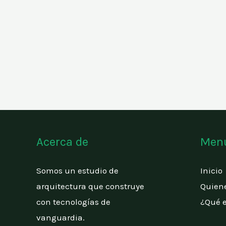
a
g
p
r
p
a
m
Acerca de
Menú
Somos un estudio de
Inicio
arquitectura que construye
Quien
con tecnologías de
¿Qué e
vanguardia.