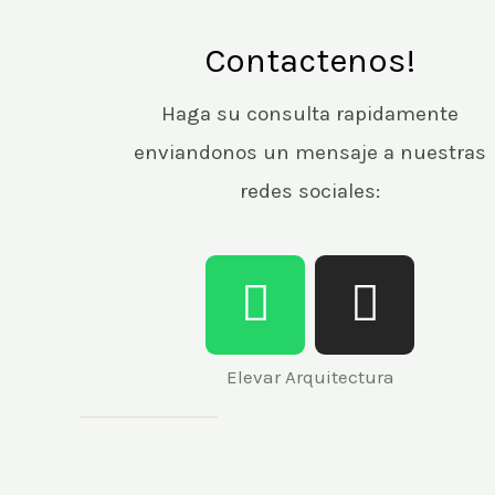
Contactenos!
Haga su consulta rapidamente
enviandonos un mensaje a nuestras
redes sociales:
W
I
h
n
a
s
Elevar Arquitectura
t
t
s
a