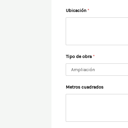
Ubicación
*
U
Tipo de obra
*
b
i
c
a
c
i
Metros cuadrados
ó
n
y
d
e