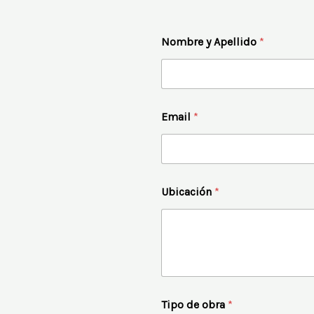
Nombre y Apellido
*
Nombre
Email
*
Ubicación
*
c
Tipo de obra
*
u